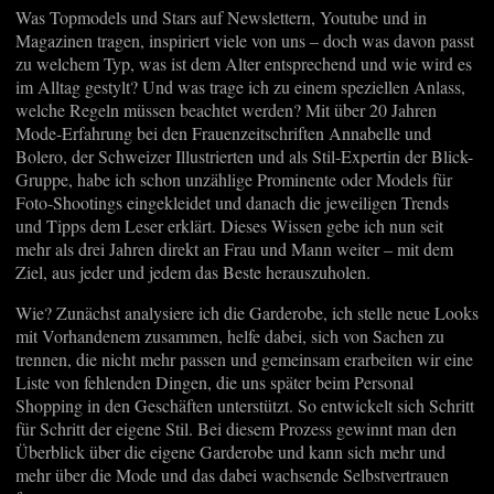
Was Topmodels und Stars auf Newslettern, Youtube und in
Magazinen tragen, inspiriert viele von uns – doch was davon passt
zu welchem Typ, was ist dem Alter entsprechend und wie wird es
im Alltag gestylt? Und was trage ich zu einem speziellen Anlass,
welche Regeln müssen beachtet werden? Mit über 20 Jahren
Mode-Erfahrung bei den Frauenzeitschriften Annabelle und
Bolero, der Schweizer Illustrierten und als Stil-Expertin der Blick-
Gruppe, habe ich schon unzählige Prominente oder Models für
Foto-Shootings eingekleidet und danach die jeweiligen Trends
und Tipps dem Leser erklärt. Dieses Wissen gebe ich nun seit
mehr als drei Jahren direkt an Frau und Mann weiter – mit dem
Ziel, aus jeder und jedem das Beste herauszuholen.
Wie? Zunächst analysiere ich die Garderobe, ich stelle neue Looks
mit Vorhandenem zusammen, helfe dabei, sich von Sachen zu
trennen, die nicht mehr passen und gemeinsam erarbeiten wir eine
Liste von fehlenden Dingen, die uns später beim Personal
Shopping in den Geschäften unterstützt. So entwickelt sich Schritt
für Schritt der eigene Stil. Bei diesem Prozess gewinnt man den
Überblick über die eigene Garderobe und kann sich mehr und
mehr über die Mode und das dabei wachsende Selbstvertrauen